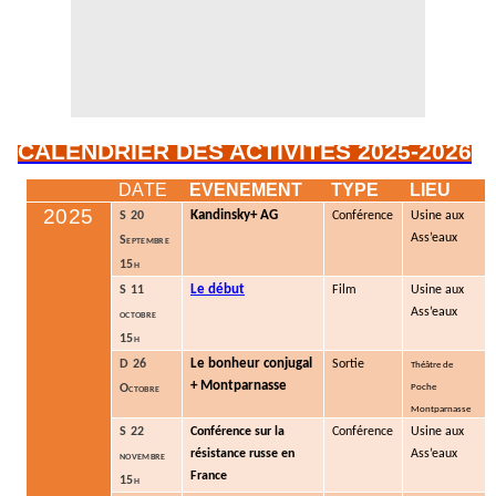
CALENDRIER DES ACTIVITES 2025-2026
DATE
EVENEMENT
TYPE
LIEU
2025
Kandinsky+ AG
S 20
Conférence
Usine aux
Ass’eaux
Septembre
15h
Le début
S 11
Film
Usine aux
Ass’eaux
octobre
15h
Le bonheur conjugal
D 26
Sortie
Théâtre de
+ Montparnasse
Octobre
Poche
Montparnasse
S 22
Conférence sur la
Conférence
Usine aux
résistance russe en
Ass’eaux
novembre
France
15h