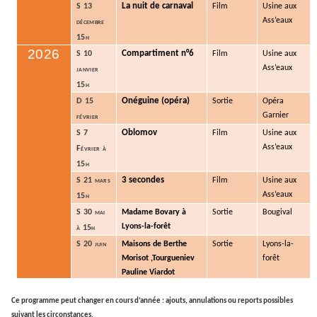
La nuit de carnaval
S 13
Film
Usine aux
Ass’eaux
décembre
15h
2026
Compartiment n°6
S 10
Film
Usine aux
Ass’eaux
janvier
15h
Onéguine (opéra)
D 15
Sortie
Opéra
Garnier
février
Oblomov
S 7
Film
Usine aux
Ass’eaux
Février à
15h
3 secondes
S 21 mars
Film
Usine aux
Ass’eaux
15h
S 30 mai
Madame Bovary à
Sortie
Bougival
Lyons-la-forêt
à 15h
S 20 juin
Maisons de Berthe
Sortie
Lyons-la-
Morisot ,Tourgueniev
forêt
Pauline Viardot
Ce programme peut changer en cours d’année : ajouts, annulations ou reports possibles
suivant les circonstances.