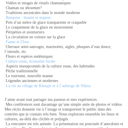
Vidéos et images de rituels chamaniques
Chaman ou
showman
?
Traditions ancestrales dans le monde moderne
Banquise : beauté et stupeur
Près d’un mètre de glace transparente et craquelée
Le craquement de la glace en mouvement
Péripéties et aventuriers
La circulation en voiture sur la glace
Faune et Flore
Chevaux semi-sauvages, marmottes, aigles, phoques d’eau douce,
l’omoule, etc.
Fleurs et espèces endémiques
Culture russe
,
économie locale
Aspects insoupconnés de la culture russe, des habitudes
Pêche traditionnelle
Le tourisme, nouvelle manne
Légendes anciennes et modernes
La vie au village de Khoujir et à l’auberge de Nikita
J’aime avant tout partager ma passion et mes expériences.
Mes conférences sont davantage qu’une simple suite de photos et vidéos.
Mes récits donnent vie à l’image et
transportent le public dans des
contrées que je connais très bien. Nous explorons
ensemble
les lieux et
cultures, au-delà des clichés et préjugés.
La rencontre est très animée. La présentation est ponctuée d’anecdotes et