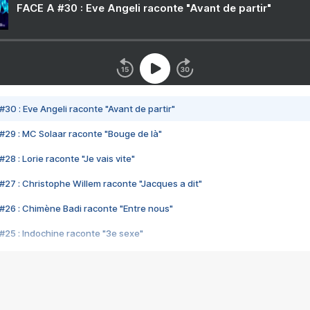
FACE A #30 : Eve Angeli raconte "Avant de partir"
#30 : Eve Angeli raconte "Avant de partir"
#29 : MC Solaar raconte "Bouge de là"
28 : Lorie raconte "Je vais vite"
#27 : Christophe Willem raconte "Jacques a dit"
#26 : Chimène Badi raconte "Entre nous"
#25 : Indochine raconte "3e sexe"
#24 : Zaho raconte "C'est chelou"
#23 : Patrick Bruel raconte "Au café des délices"
#22 : Kyo raconte "Le chemin"