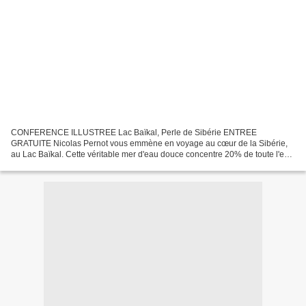
CONFERENCE ILLUSTREE Lac Baïkal, Perle de Sibérie ENTREE
GRATUITE Nicolas Pernot vous emmène en voyage au cœur de la Sibérie,
au Lac Baïkal. Cette véritable mer d'eau douce concentre 20% de toute l'eau
potable du monde. Les visiteurs sont charmés par...